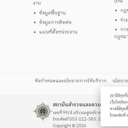
(EN)
งาน
กฎห
ข้อมูลพื้นฐาน
ร่า
ข้อมูลการติดต่อ
การ
แผนที่ตั้งหน่วยงาน
กฎหม
ข้อกำหนดและนโยบายการให้บริการ
นโยบาย
เราใช้คุกก
เว็บไซต์ข
สถาบันสำรวจและควบคุมพืชเสพต
การใช้คุกกี้
เลขที่ 99/4 บริเวณศูนย์ราชการจังหวัดเช
โดยคลิกที่
ต
โทรศัพท์ 053-112-585 , 053-112-468
Copyright ©
2026