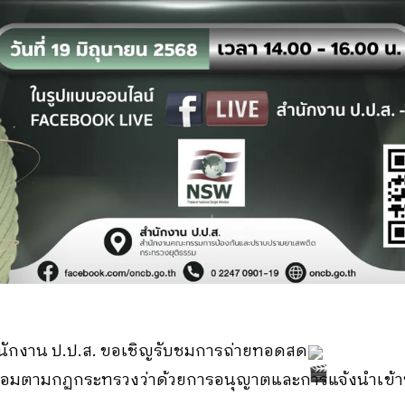
ักงาน ป.ป.ส. ขอเชิญรับชมการถ่ายทอดสด
่อมตามกฏกระทรวงว่าด้วยการอนุญาตและการแจ้งนำเข้าห