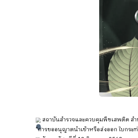
สถาบันสำรวจและควบคุมพืชเสพติด สำน
"การขออนุญาตนำเข้าหรือส่งออก ใบกระท