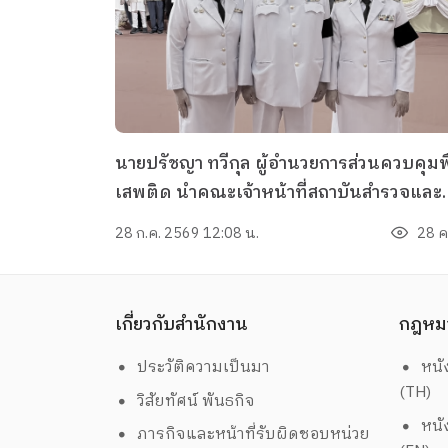
นายปรัชญา ทวีกุล ผู้อำนวยการส่วนควบคุมพ
เสพติด นำคณะเจ้าหน้าที่สถาบันสำรวจและ
ควบคุมพืชเสพติด (ปปส.) เข้าร่วมกิจกรรม
28 ก.ค. 2569 12:08 น.
28 คร
เฉลิมพระเกียรติพระบาทสมเด็จพระเจ้าอยู่ห
เนื่องในโอกาสมหามงคลเฉลิม
พระชนมพรรษา 28 กรกฎาคม 2569
เกี่ยวกับสำนักงาน
กฎหม
ประวัติความเป็นมา
หนั
(TH)
วิสัยทัศน์ พันธกิจ
หนั
ภารกิจและหน้าที่รับผิดชอบหน่วย