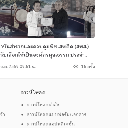
าบันสำรวจและควบคุมพืชเสพติด (สพส.)
้รับเลือกให้เป็นองค์กรคุณธรรม ประจำ
งบประมาณ พ.ศ. 2568 โดย ได้เข้ารับมอบ
 ก.ค. 2569 09:51 น.
15 ครั้ง
ียรติบัตรองค์กรคุณธรรม ระดับคุณธรรม
นแบบ ณ วัดลัฎฐิวัน (พระนอนขอนตาล)
เภอแม่ริม จังหวัดเชียงใหม่ วันพุธที่ 22
ดาวน์โหลด
รกฎาคม 2569
ดาวน์โหลดคำสั่ง
จ้า
ดาวน์โหลดแบบฟอร์ม/เอกสาร
ดาวน์โหลดแอปพลิเคชั่น