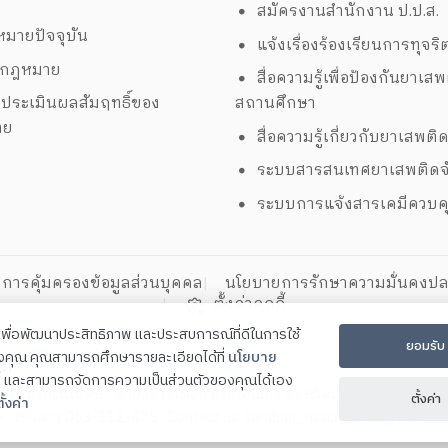
สมัครงานสำนักงาน ป.ป.ส.
มายปัจจุบัน
แจ้งเรื่องร้องเรียนการทุจริ
งกฎหมาย
สื่อความรู้เพื่อป้องกันยาเส
ประเมินผลสัมฤทธิ์ของ
สถานศึกษา
าย
สื่อความรู้เกี่ยวกับยาเสพติ
ระบบสารสนเทศยาเสพติดจั
ระบบการแจ้งสารเคมีควบค
การคุ้มครองข้อมูลส่วนบุคคล
นโยบายการรักษาความมั่นคงปล
ตั้งค่าคุกกี้
ี้เพื่อพัฒนาประสิทธิภาพ และประสบการณ์ที่ดีในการใช้
ยอมรับ
องคุณ คุณสามารถศึกษารายละเอียดได้ที่
นโยบาย
ิด
และสามารถจัดการความเป็นส่วนตัวของคุณได้เอง
ียงใหม่ ถนนโชตนา ตำบลช้างเผือก อำเภอเมือง จังหวัดเชียงใหม่ 50300
ตั้งค่า
ั้งค่า
-9 โทรสาร 053-112-475 Contact us:
saraban_ncsci@oncb.go.th