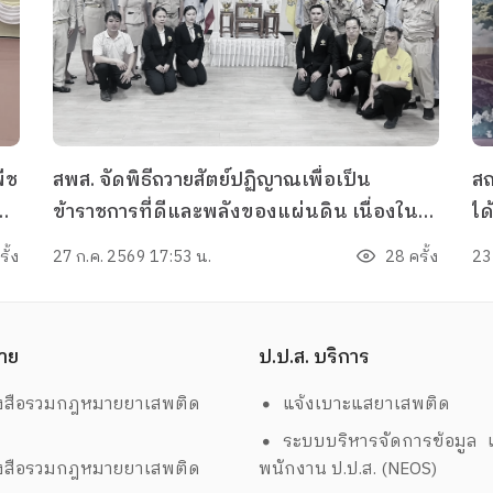
ืช
สพส. จัดพิธีถวายสัตย์ปฏิญาณเพื่อเป็น
สถ
ข้าราชการที่ดีและพลังของแผ่นดิน เนื่องใน
ได
วันเฉลิมพระชนมพรรษาพระบาทสมเด็จ
ปี
ั้ง
27 ก.ค. 2569 17:53 น.
28 ครั้ง
23
ัว
พระเจ้าอยู่หัว 28 กรกฏาคม 2569
เก
ต้
อำ
าย
ป.ป.ส. บริการ
ก
งสือรวมกฎหมายยาเสพติด
แจ้งเบาะแสยาเสพติด
ระบบบริหารจัดการข้อมูล เ
งสือรวมกฎหมายยาเสพติด
พนักงาน ป.ป.ส. (NEOS)