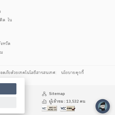
ต
พติด ใน
ด
งหวัด
ุม
อดภัยด้วยเทคโนโลยีสารสนเทศ
นโยบายคุกกี้
Sitemap
ผู้เข้าชม :
13,532
คน