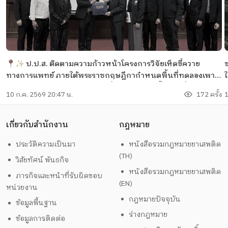
📍✨ ป.ป.ส. ติดตามความก้าวหน้าโครงการวิจัยเห็ดขี้ควาย
ข
ทางการแพทย์ ภายใต้พระราชกฤษฎีกากำหนดพื้นที่ทดลองเพาะ
ปลูกและสกัดสารสำคัญจากพืชฝิ่นและพืชเห็ดขี้ควายเพื่อ
10 ก.ค. 2569 20:47 น.
172 ครั้ง
1
ประโยชน์ในการศึกษาวิจัย พ.ศ. 2568 ณ มหาวิทยาลัยแม่โจ้
เกี่ยวกับสำนักงาน
กฎหมาย
ประวัติความเป็นมา
หนังสือรวมกฎหมายยาเสพติด
(TH)
วิสัยทัศน์ พันธกิจ
หนังสือรวมกฎหมายยาเสพติด
ภารกิจและหน้าที่รับผิดชอบ
(EN)
หน่วยงาน
กฎหมายปัจจุบัน
ข้อมูลพื้นฐาน
ร่างกฎหมาย
ข้อมูลการติดต่อ