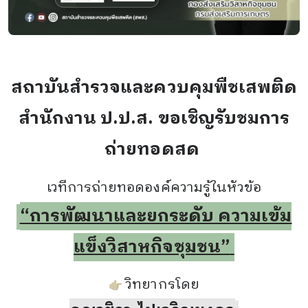
สถาบันสำรวจและควบคุมพืชเสพติด
สำนักงาน ป.ป.ส. ขอเชิญรับชมการ
ถ่ายทอดสด
เวทีการถ่ายทอดองค์ความรู้ในหัวข้อ
“การพัฒนาและยกระดับ ความเข้ม
แข็งวิสาหกิจชุมชน”
วิทยากรโดย
👉