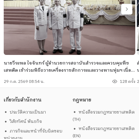
นายวีระพล ใจจันทร์ ผู้อำนวยการสถาบันสำรวจและควบคุมพืช
ส
เสพติด เข้าร่วมพิธีถวายเครื่องราชสักการะและวางพานพุ่มฯ เนื่อง
ในโอกาสวันเฉลิมพระชนมพรรษา พระบาทสมเด็จพระเจ้าอยู่หัว
29 ก.ค. 2569 08:54 น.
128 ครั้ง
2
เกี่ยวกับสำนักงาน
กฎหมาย
ประวัติความเป็นมา
หนังสือรวมกฎหมายยาเสพติด
(TH)
วิสัยทัศน์ พันธกิจ
หนังสือรวมกฎหมายยาเสพติด
ภารกิจและหน้าที่รับผิดชอบ
(EN)
หน่วยงาน