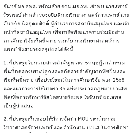
จันทร์ ผอ.สพส. พร้อมด้วย รกน.ผอ.วพ. เข้าพบ นายแพทย์
วัชรพงษ์ คำหล้า รองอธิบดีกรมวิทยาศาสตร์การแพทย์ นาย
สันตกิจ นิลอุดมศักดิ์ ผู้อำนวยการสถาบันสมุนไพร และเจ้า
หน้าที่สถาบันสมุนไพร เพื่อหารือพัฒนาความร่วมมือด้าน
การศึกษาวิจัยเห็ดขี้ควาย ร่วมกับ กรมวิทยาศาสตร์การ
แพทย์ ซึ่งสามารถสรุปผลได้ดังนี้
1. ที่ประชุมรับทราบสาระสำคัญพระราชกฤษฎีกากำหนด
พื้นที่ทดลองเพาะปลูกและสกัดสารสำคัญจากพืชฝิ่นและ
พืชเห็ดขี้ควาย เพื่อประโยชน์ในการศึกษาวิจัย พ.ศ. 2568
และแนวทางการใช้มาตรา 35 แห่งประมวลกฎหมายยาเสพ
ติดเพื่อการศึกษาวิจัย โดยนายวีระพล ใจจันทร์ ผอ.สพส.
เป็นผู้นำเสนอ
2. ที่ประชุมเห็นชอบให้มีการจัดทำ MOU ระหว่างกรม
วิทยาศาสตร์การแพทย์ และ สำนักงาน ป.ป.ส. ในการศึกษา