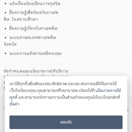
แจ้งเรื่องร้องเรียนการทุจริต
สื่อความรู้เพื่อป้องกันยาเสพ
ติด ในสถานศึกษา
สื่อความรู้เกี่ยวกับยาเสพติด
ระบบสารสนเทศยาเสพติด
จังหวัด
ระบบการแจ้งสารเคมีควบคุม
ข้อกำหนดและนโยบายการให้บริการ
นโยบายการคุ้มครองข้อมูลส่วนบุคคล
นโยบายการรักษาความมั่นคงปลอดภัยด้วยเทคโนโลยีสารสนเทศ
เราใช้คุกกี้เพื่อพัฒนาประสิทธิภาพ และประสบการณ์ที่ดีในการใช้
ตั้งค่าคุกกี้
นโยบายคุกกี้
เว็บไซต์ของคุณ คุณสามารถศึกษารายละเอียดได้ที่
นโยบายการใช้
คุกกี้
และสามารถจัดการความเป็นส่วนตัวของคุณได้เองโดยคลิกที่
สถาบันสำรวจและควบคุมพืชเสพติด
ตั้งค่า
เลขที่ 99/4 บริเวณศูนย์ราชการจังหวัดเชียงใหม่ ถนนโชตนา ตำบล
ช้างเผือก อำเภอเมือง จังหวัดเชียงใหม่ 50300
ยอมรับ
โทรศัพท์ 053-112-585 , 053-112-468-9 โทรสาร 053-112-
475 Contact us:
saraban_ncsci@oncb.go.th